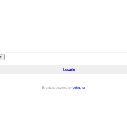
ţi
Locatie
EventList powered by
schlu.net