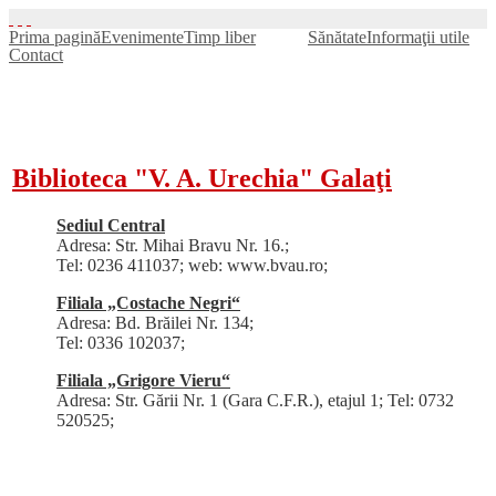
Prima pagină
Evenimente
Timp liber
Cultură
Sănătate
Informaţii utile
Contact
Biblioteca "V. A. Urechia" Galaţi
Sediul Central
Adresa: Str. Mihai Bravu Nr. 16.;
Tel: 0236 411037; web: www.bvau.ro;
Filiala „Costache Negri“
Adresa: Bd. Brăilei Nr. 134;
Tel: 0336 102037;
Filiala „Grigore Vieru“
Adresa: Str. Gării Nr. 1 (Gara C.F.R.), etajul 1; Tel: 0732
520525;