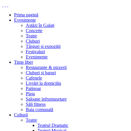
Prima pagină
Evenimente
Astăzi în Galaţi
Concerte
Teatre
Cluburi
Târguri şi expoziţii
Festivaluri
Evenimente
Timp liber
Restaurante & pizzerii
Cluburi şi baruri
Cafenele
Livrări la domiciliu
Patinoar
Plaja
Saloane infrumusetare
Săli fitness
Baia comunală
Cultură
Teatre
Teatrul Dramatic
Teatrul Muzical