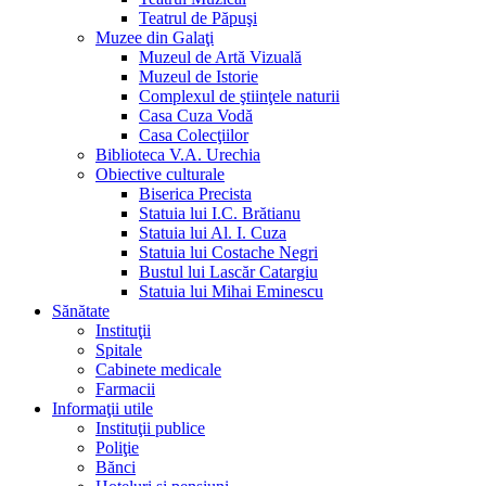
Teatrul de Păpuşi
Muzee din Galaţi
Muzeul de Artă Vizuală
Muzeul de Istorie
Complexul de ştiinţele naturii
Casa Cuza Vodă
Casa Colecţiilor
Biblioteca V.A. Urechia
Obiective culturale
Biserica Precista
Statuia lui I.C. Brătianu
Statuia lui Al. I. Cuza
Statuia lui Costache Negri
Bustul lui Lascăr Catargiu
Statuia lui Mihai Eminescu
Sănătate
Instituţii
Spitale
Cabinete medicale
Farmacii
Informaţii utile
Instituţii publice
Poliţie
Bănci