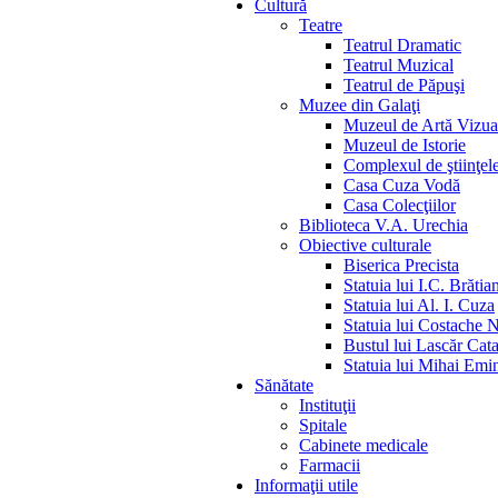
Cultură
Teatre
Teatrul Dramatic
Teatrul Muzical
Teatrul de Păpuşi
Muzee din Galaţi
Muzeul de Artă Vizua
Muzeul de Istorie
Complexul de ştiinţele
Casa Cuza Vodă
Casa Colecţiilor
Biblioteca V.A. Urechia
Obiective culturale
Biserica Precista
Statuia lui I.C. Brătia
Statuia lui Al. I. Cuza
Statuia lui Costache 
Bustul lui Lascăr Cat
Statuia lui Mihai Emi
Sănătate
Instituţii
Spitale
Cabinete medicale
Farmacii
Informaţii utile