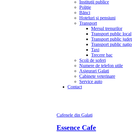
Instituţii publice
Poliţie
Bănci
Hoteluri şi pensiuni
Transport
Mersul trenurilor
Transport public local
Transport public jude
Transport public naţio
Taxi
Trecere bac
Scoli de soferi
Numere de telefon utile
Asigurari Galati
Cabinete veterinare
Service auto
Contact
Cafenele din Galaţi
Essence Cafe