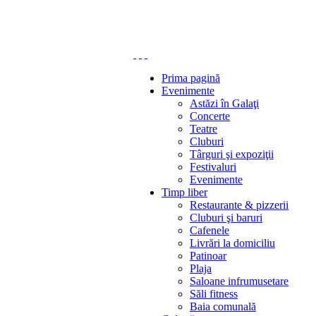
Prima pagină
Evenimente
Astăzi în Galaţi
Concerte
Teatre
Cluburi
Târguri şi expoziţii
Festivaluri
Evenimente
Timp liber
Restaurante & pizzerii
Cluburi şi baruri
Cafenele
Livrări la domiciliu
Patinoar
Plaja
Saloane infrumusetare
Săli fitness
Baia comunală