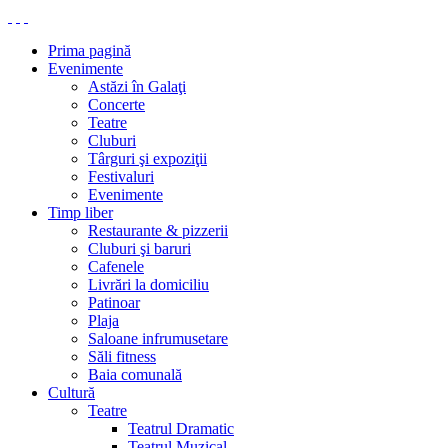
Prima pagină
Evenimente
Astăzi în Galaţi
Concerte
Teatre
Cluburi
Târguri şi expoziţii
Festivaluri
Evenimente
Timp liber
Restaurante & pizzerii
Cluburi şi baruri
Cafenele
Livrări la domiciliu
Patinoar
Plaja
Saloane infrumusetare
Săli fitness
Baia comunală
Cultură
Teatre
Teatrul Dramatic
Teatrul Muzical