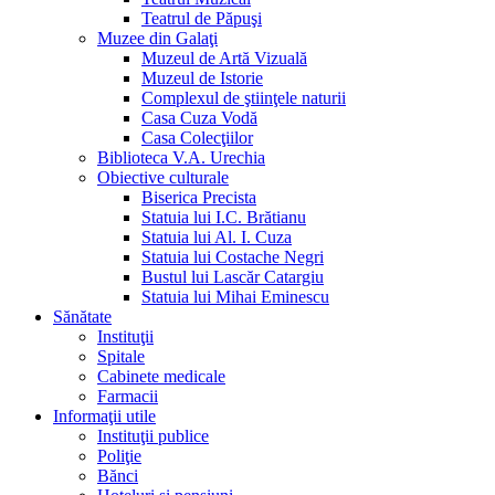
Teatrul de Păpuşi
Muzee din Galaţi
Muzeul de Artă Vizuală
Muzeul de Istorie
Complexul de ştiinţele naturii
Casa Cuza Vodă
Casa Colecţiilor
Biblioteca V.A. Urechia
Obiective culturale
Biserica Precista
Statuia lui I.C. Brătianu
Statuia lui Al. I. Cuza
Statuia lui Costache Negri
Bustul lui Lascăr Catargiu
Statuia lui Mihai Eminescu
Sănătate
Instituţii
Spitale
Cabinete medicale
Farmacii
Informaţii utile
Instituţii publice
Poliţie
Bănci