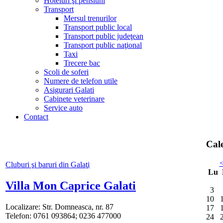
Hoteluri şi pensiuni
Transport
Mersul trenurilor
Transport public local
Transport public judeţean
Transport public naţional
Taxi
Trecere bac
Scoli de soferi
Numere de telefon utile
Asigurari Galati
Cabinete veterinare
Service auto
Contact
Cal
Cluburi şi baruri din Galaţi
Lu
Villa Mon Caprice Galati
3
10
Localizare: Str. Domneasca, nr. 87
17
Telefon: 0761 093864; 0236 477000
24