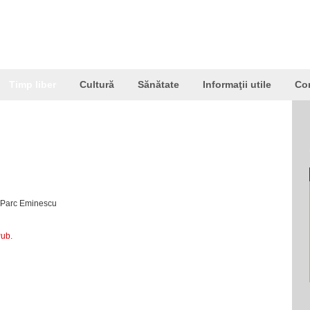
Timp liber
Cultură
Sănătate
Informaţii utile
Co
9, Parc Eminescu
Pub.