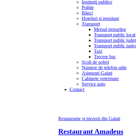
Instituţii publice
Poliţie
Bănci
Hoteluri şi pensiuni
Transport
Mersul trenurilor
Transport public local
Transport public jude
Transport public naţio
Taxi
Trecere bac
Scoli de soferi
Numere de telefon utile
Asigurari Galati
Cabinete veterinare
Service auto
Contact
Restaurante si pizzerii din Galati
Restaurant Amadeus