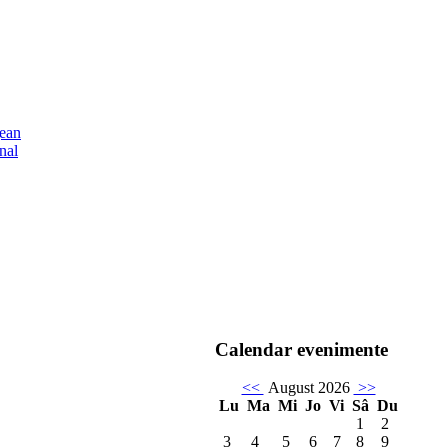
ţean
nal
Calendar evenimente
<<
August 2026
>>
Lu
Ma
Mi
Jo
Vi
Sâ
Du
1
2
3
4
5
6
7
8
9