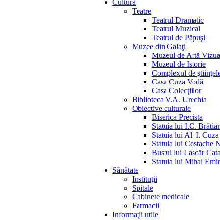
Cultură
Teatre
Teatrul Dramatic
Teatrul Muzical
Teatrul de Păpuşi
Muzee din Galaţi
Muzeul de Artă Vizua
Muzeul de Istorie
Complexul de ştiinţele
Casa Cuza Vodă
Casa Colecţiilor
Biblioteca V.A. Urechia
Obiective culturale
Biserica Precista
Statuia lui I.C. Brătia
Statuia lui Al. I. Cuza
Statuia lui Costache 
Bustul lui Lascăr Cat
Statuia lui Mihai Emi
Sănătate
Instituţii
Spitale
Cabinete medicale
Farmacii
Informaţii utile