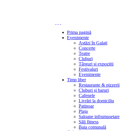
Prima pagină
Evenimente
Astăzi în Galaţi
Concerte
Teatre
Cluburi
Târguri şi expoziţii
Festivaluri
Evenimente
Timp liber
Restaurante & pizzerii
Cluburi şi baruri
Cafenele
Livrări la domiciliu
Patinoar
Plaja
Saloane infrumusetare
Săli fitness
Baia comunală