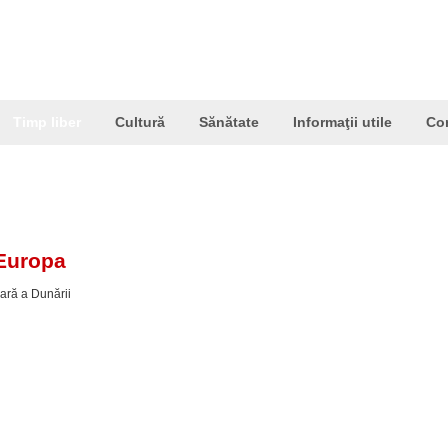
Timp liber
Cultură
Sănătate
Informaţii utile
Co
Europa
oară a Dunării