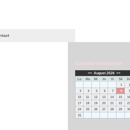
ntact
Calendar evenimente
<<
August 2026
>>
Lu
Ma
Mi
Jo
Vi
Sâ
D
1
3
4
5
6
7
8
10
11
12
13
14
15
1
17
18
19
20
21
22
2
24
25
26
27
28
29
3
31