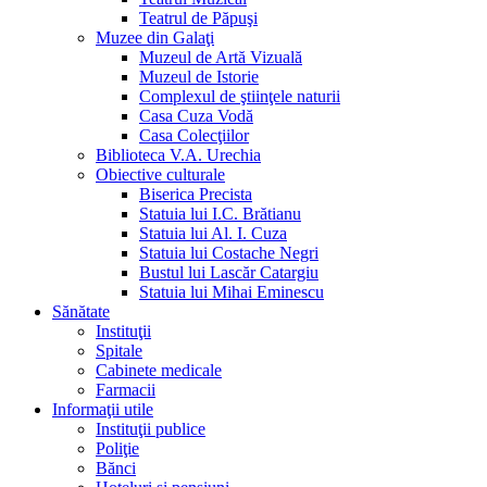
Teatrul de Păpuşi
Muzee din Galaţi
Muzeul de Artă Vizuală
Muzeul de Istorie
Complexul de ştiinţele naturii
Casa Cuza Vodă
Casa Colecţiilor
Biblioteca V.A. Urechia
Obiective culturale
Biserica Precista
Statuia lui I.C. Brătianu
Statuia lui Al. I. Cuza
Statuia lui Costache Negri
Bustul lui Lascăr Catargiu
Statuia lui Mihai Eminescu
Sănătate
Instituţii
Spitale
Cabinete medicale
Farmacii
Informaţii utile
Instituţii publice
Poliţie
Bănci