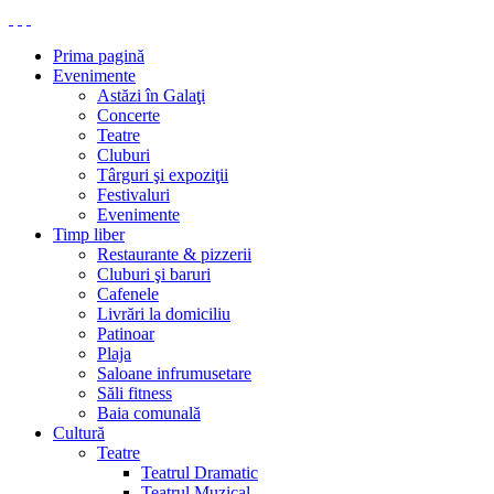
Prima pagină
Evenimente
Astăzi în Galaţi
Concerte
Teatre
Cluburi
Târguri şi expoziţii
Festivaluri
Evenimente
Timp liber
Restaurante & pizzerii
Cluburi şi baruri
Cafenele
Livrări la domiciliu
Patinoar
Plaja
Saloane infrumusetare
Săli fitness
Baia comunală
Cultură
Teatre
Teatrul Dramatic
Teatrul Muzical