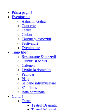
Prima pagină
Evenimente
Astăzi în Galaţi
Concerte
Teatre
Cluburi
Târguri şi expoziţii
Festivaluri
Evenimente
Timp liber
Restaurante & pizzerii
Cluburi şi baruri
Cafenele
Livrări la domiciliu
Patinoar
Plaja
Saloane infrumusetare
Săli fitness
Baia comunală
Cultură
Teatre
Teatrul Dramatic
Teatrul Muzical