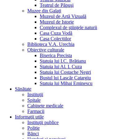
Teatrul de Păpuşi
Muzee din Galaţi
Muzeul de Artă Vizuală
Muzeul de Istorie
Complexul de ştiinţele naturii
Casa Cuza Vodă
Casa Colecţiilor
Biblioteca V.A. Urechia
Obiective culturale
Biserica Precista
Statuia lui I.C. Brătianu
Statuia lui Al. I. Cuza
Statuia lui Costache Negri
Bustul lui Lascăr Catargiu
Statuia lui Mihai Eminescu
Sănătate
Instituţii
Spitale
Cabinete medicale
Farmacii
Informaţii utile
Instituţii publice
Poliţie
Bănci