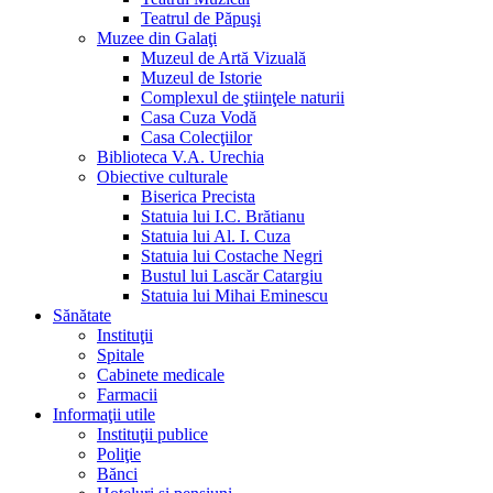
Teatrul de Păpuşi
Muzee din Galaţi
Muzeul de Artă Vizuală
Muzeul de Istorie
Complexul de ştiinţele naturii
Casa Cuza Vodă
Casa Colecţiilor
Biblioteca V.A. Urechia
Obiective culturale
Biserica Precista
Statuia lui I.C. Brătianu
Statuia lui Al. I. Cuza
Statuia lui Costache Negri
Bustul lui Lascăr Catargiu
Statuia lui Mihai Eminescu
Sănătate
Instituţii
Spitale
Cabinete medicale
Farmacii
Informaţii utile
Instituţii publice
Poliţie
Bănci