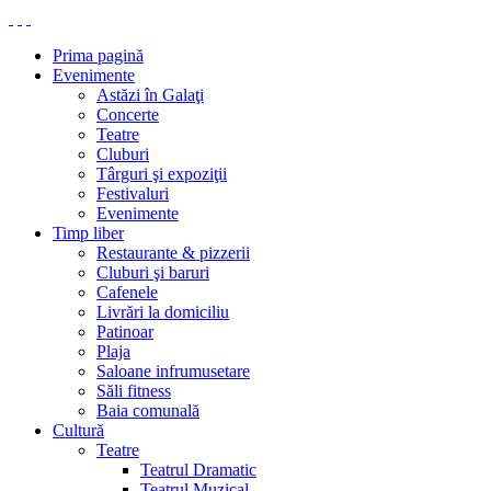
Prima pagină
Evenimente
Astăzi în Galaţi
Concerte
Teatre
Cluburi
Târguri şi expoziţii
Festivaluri
Evenimente
Timp liber
Restaurante & pizzerii
Cluburi şi baruri
Cafenele
Livrări la domiciliu
Patinoar
Plaja
Saloane infrumusetare
Săli fitness
Baia comunală
Cultură
Teatre
Teatrul Dramatic
Teatrul Muzical