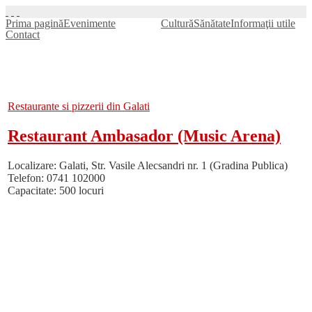
Prima pagină
Evenimente
Timp liber
Cultură
Sănătate
Informaţii utile
Contact
Restaurante si pizzerii din Galati
Restaurant Ambasador (Music Arena)
Localizare: Galati, Str. Vasile Alecsandri nr. 1 (Gradina Publica)
Telefon: 0741 102000
Capacitate: 500 locuri